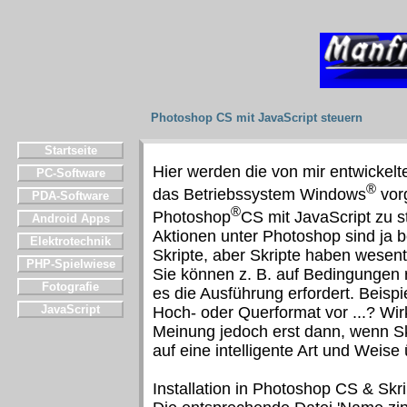
Photoshop CS mit JavaScript steuern
Startseite
Hier werden die von mir entwickelt
PC-Software
®
das Betriebssystem Windows
vorg
PDA-Software
®
Photoshop
CS mit JavaScript zu s
Android Apps
Aktionen unter Photoshop sind ja b
Elektrotechnik
Skripte, aber Skripte haben wesentl
PHP-Spielwiese
Sie können z. B. auf Bedingungen 
Fotografie
es die Ausführung erfordert. Beispi
JavaScript
Hoch- oder Querformat vor ...? Wir
Meinung jedoch erst dann, wenn Sk
auf eine intelligente Art und Weis
Installation in Photoshop CS & Skri