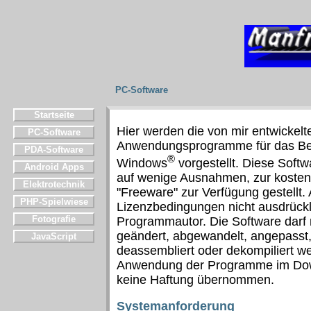
PC-Software
Startseite
Hier werden die von mir entwickelt
PC-Software
Anwendungsprogramme für das Be
PDA-Software
®
Windows
vorgestellt. Diese Softw
Android Apps
auf wenige Ausnahmen, zur kosten
Elektrotechnik
"Freeware" zur Verfügung gestellt. 
PHP-Spielwiese
Lizenzbedingungen nicht ausdrückl
Fotografie
Programmautor. Die Software darf n
geändert, abgewandelt, angepasst, 
JavaScript
deassembliert oder dekompiliert w
Anwendung der Programme im Down
keine Haftung übernommen.
Systemanforderung